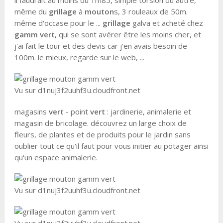
il faudrait au moins du 1m85, simple torsion ou autre,
même du
grillage
à
mouton
s, 3 rouleaux de 50m.
même d'occase pour le ...
grillage
galva et acheté chez
gamm vert
, qui se sont avérer être les moins cher, et
j'ai fait le tour et des devis car j'en avais besoin de
100m. le mieux, regarde sur le web, ...
Vu sur d1nuj3f2uuhf3u.cloudfront.net
magasins
vert
- point
vert
: jardinerie, animalerie et
magasin de bricolage. découvrez un large choix de
fleurs, de plantes et de produits pour le jardin sans
oublier tout ce qu'il faut pour vous initier au potager ainsi
qu'un espace animalerie.
Vu sur d1nuj3f2uuhf3u.cloudfront.net