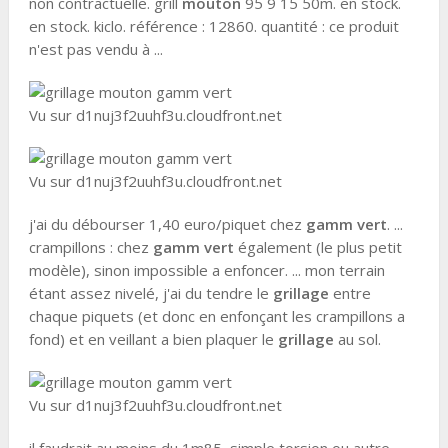
non contractuelle. grill
mouton
95 9 15 50m. en stock.
en stock. kiclo. référence : 12860. quantité : ce produit
n'est pas vendu à ...
Vu sur d1nuj3f2uuhf3u.cloudfront.net
Vu sur d1nuj3f2uuhf3u.cloudfront.net
j'ai du débourser 1,40 euro/piquet chez
gamm vert
. ...
crampillons : chez
gamm vert
également (le plus petit
modèle), sinon impossible a enfoncer. ... mon terrain
étant assez nivelé, j'ai du tendre le
grillage
entre
chaque piquets (et donc en enfonçant les crampillons a
fond) et en veillant a bien plaquer le
grillage
au sol.
Vu sur d1nuj3f2uuhf3u.cloudfront.net