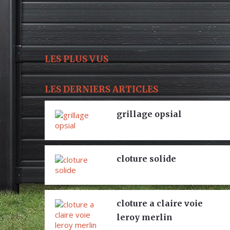
LES PLUS VUS
LES DERNIERS ARTICLES
grillage opsial
cloture solide
cloture a claire voie
leroy merlin