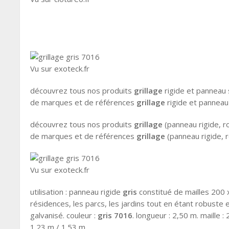
Vu sur exoteck.fr
découvrez tous nos produits
grillage
rigide et panneau 
de marques et de références
grillage
rigide et panneau 
découvrez tous nos produits
grillage
(panneau rigide, ro
de marques et de références
grillage
(panneau rigide, r
Vu sur exoteck.fr
utilisation : panneau rigide
gris
constitué de mailles 200
résidences, les parcs, les jardins tout en étant robuste e
galvanisé. couleur :
gris 7016
. longueur : 2,50 m. maille 
1.23 m / 1.53 m ...