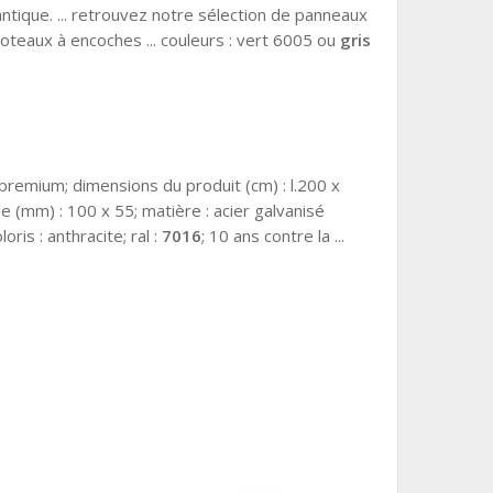
antique. ... retrouvez notre sélection de panneaux
oteaux à encoches ... couleurs : vert 6005 ou
gris
a premium; dimensions du produit (cm) : l.200 x
le (mm) : 100 x 55; matière : acier galvanisé
oris : anthracite; ral :
7016
; 10 ans contre la ...