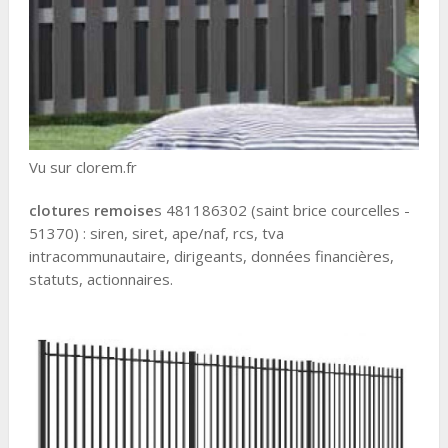
Vu sur clorem.fr
cloture
s
remoise
s 481186302 (saint brice courcelles -
51370) : siren, siret, ape/naf, rcs, tva
intracommunautaire, dirigeants, données financières,
statuts, actionnaires.