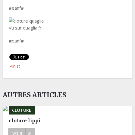
#eanf#
Vu sur quaglia.fr
#eanf#
Pin It
AUTRES ARTICLES
CLOTURE
cloture lippi
VOIR