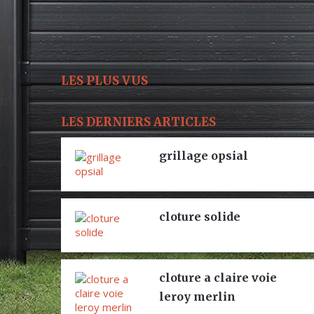
LES PLUS VUS
LES DERNIERS ARTICLES
grillage opsial
cloture solide
cloture a claire voie
leroy merlin