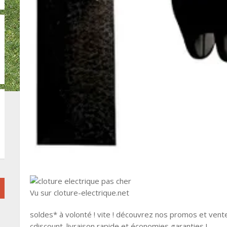
Vu sur cloture-electrique.net
soldes* à volonté ! vite ! découvrez nos promos et vent
cdiscount. livraison rapide et économies garanties !